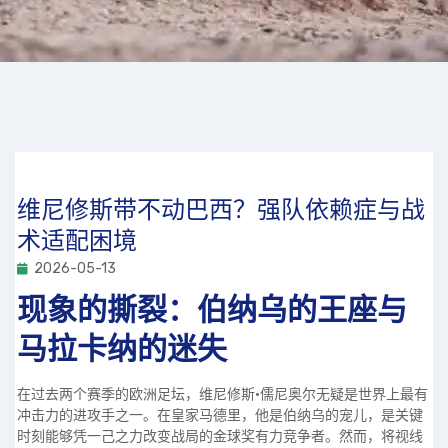
维尼修斯带不动巴西？强队依赖症与战
术适配困境
2026-05-13
现象的撕裂：伯纳乌的王座与
马拉卡纳的迷失
在过去两个赛季的欧洲足坛，维尼修斯·儒尼奥尔无疑是世界上最有
冲击力的进攻手之一。在皇家马德里，他是伯纳乌的宠儿，是关键
时刻能够凭一己之力改变战局的金球奖有力竞争者。然而，将视线