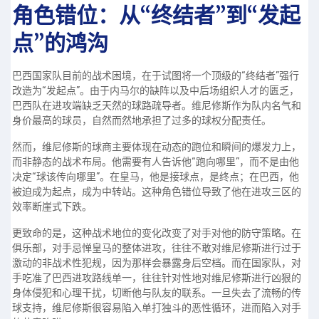
角色错位：从“终结者”到“发起
点”的鸿沟
巴西国家队目前的战术困境，在于试图将一个顶级的“终结者”强行
改造为“发起点”。由于内马尔的缺阵以及中后场组织人才的匮乏，
巴西队在进攻端缺乏天然的球路疏导者。维尼修斯作为队内名气和
身价最高的球员，自然而然地承担了过多的球权分配责任。
然而，维尼修斯的球商主要体现在动态的跑位和瞬间的爆发力上，
而非静态的战术布局。他需要有人告诉他“跑向哪里”，而不是由他
决定“球该传向哪里”。在皇马，他是接球点，是终点；在巴西，他
被迫成为起点，成为中转站。这种角色错位导致了他在进攻三区的
效率断崖式下跌。
更致命的是，这种战术地位的变化改变了对手对他的防守策略。在
俱乐部，对手忌惮皇马的整体进攻，往往不敢对维尼修斯进行过于
激动的非战术性犯规，因为那样会暴露身后空档。而在国家队，对
手吃准了巴西进攻路线单一，往往针对性地对维尼修斯进行凶狠的
身体侵犯和心理干扰，切断他与队友的联系。一旦失去了流畅的传
球支持，维尼修斯很容易陷入单打独斗的恶性循环，进而陷入对手