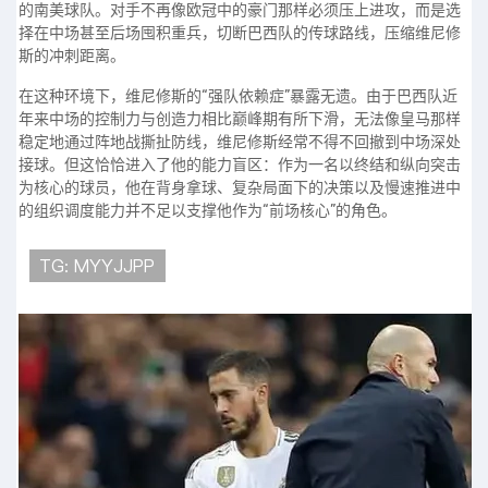
的南美球队。对手不再像欧冠中的豪门那样必须压上进攻，而是选
择在中场甚至后场囤积重兵，切断巴西队的传球路线，压缩维尼修
斯的冲刺距离。
在这种环境下，维尼修斯的“强队依赖症”暴露无遗。由于巴西队近
年来中场的控制力与创造力相比巅峰期有所下滑，无法像皇马那样
稳定地通过阵地战撕扯防线，维尼修斯经常不得不回撤到中场深处
接球。但这恰恰进入了他的能力盲区：作为一名以终结和纵向突击
为核心的球员，他在背身拿球、复杂局面下的决策以及慢速推进中
的组织调度能力并不足以支撑他作为“前场核心”的角色。