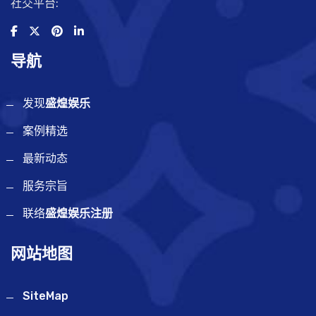
社交平台:
导航
发现
盛煌娱乐
案例精选
最新动态
服务宗旨
联络
盛煌娱乐注册
网站地图
SiteMap