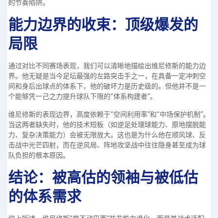
的节奏陷阱。
能力边界的收束：顶级爆发的
局限
通过对比不同赛场表现，我们可以清晰地描绘出维尼修斯的能力边
界。他无疑是当今足坛最强的左路突击手之一，在具备一定冲刺空
间和身后出球点的体系下，他的破坏力是历史级的。但他并不是一
个能够凭一己之力提升球队下限的“体系构建者”。
维尼修斯的表现边界，高度依赖于“空间利用率”和“中场保护机制”。
当这两者缺失时，他的技术短板（如逆足处理球能力、原地摆脱能
力、复杂决策能力）会被无限放大。这也是为什么他在顺风球、反
击战中光芒四射，而在逆风局、阵地攻坚战中往往隐身甚至成为球
队负担的根本原因。
结论：被高估的领袖与被低估
的体系需求