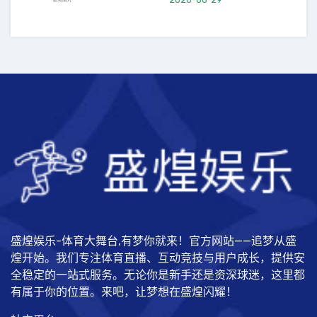
盛煌娱乐-体育大舞台,有梦你就来！官方网站——追梦从盛
煌开始。我们专注体育直播、互动竞技与用户成长，提供安
全稳定的一站式服务。无论你是新手还是资深球迷，这里都
有属于你的位置。来吧，让梦想在盛煌闪耀！