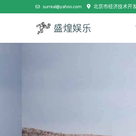
北京市经济技术开发
surreal@yahoo.com