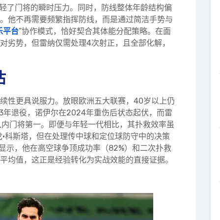
接减轻了门将的瞬时压力。同时，防线整体年龄结构偏
。他不再需要频繁指挥防线，而是通过简洁手势与
乐平台
”协作模式，恰好契合其体能分配策略。在面
对劣势，但雷纳仅需处理4次射正，且全部化解，
估
续性更具说服力。放眼欧洲五大联赛，40岁以上仍
3年退役，诺伊尔在2024年重伤后状态起伏，而雷
列队内门将第一。即便与年轻一代相比，其扑救效率虽
戈·科斯塔，但在处理传中球和定位球防守中的决策
数据显示，他在高空球争顶成功率（82%）和二次扑救
赛平均值，这正是经验转化为实战效能的直接证据。