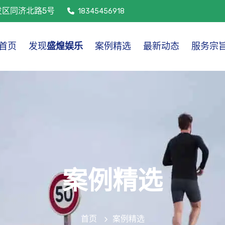
区同济北路5号
18345456918
首页
发现
盛煌娱乐
案例精选
最新动态
服务宗
案例精选
首页
案例精选