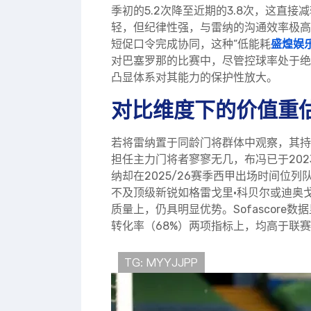
季初的5.2次降至近期的3.8次，这直
轻，但纪律性强，与雷纳的沟通效率极高
短促口令完成协同，这种“低能耗
盛煌娱
对巴塞罗那的比赛中，尽管控球率处于绝
凸显体系对其能力的保护性放大。
对比维度下的价值重
若将雷纳置于同龄门将群体中观察，其持
担任主力门将者寥寥无几，布冯已于202
纳却在2025/26赛季西甲出场时间位
不及顶级新锐如格雷戈里·科贝尔或迪奥
质量上，仍具明显优势。Sofascore
转化率（68%）两项指标上，均高于联