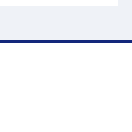
网站地图
现
盛煌娱乐
SiteMap
例精选
新动态
务宗旨