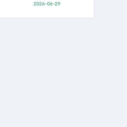
2026-06-29