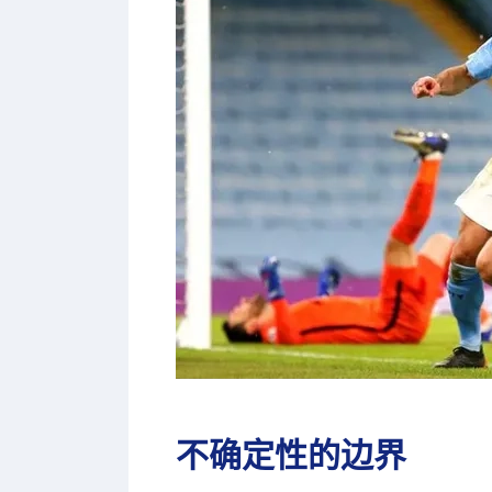
不确定性的边界