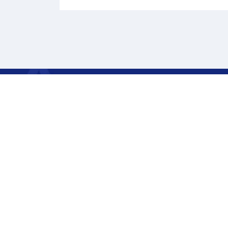
导航
发
盛煌娱乐-体育大舞台,有梦你就来！
案
官方网站——追梦从盛煌开始。我们
专注体育直播、互动竞技与用户成
最
长，提供安全稳定的一站式服务。
服
无论你是新手还是资深球迷，这里