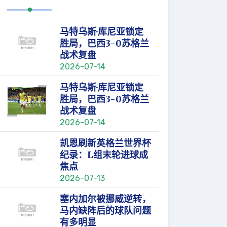
马特乌斯·库尼亚锁定
胜局，巴西3-0苏格兰
战术复盘
2026-07-14
马特乌斯·库尼亚锁定
胜局，巴西3-0苏格兰
战术复盘
2026-07-14
凯恩刷新英格兰世界杯
纪录：L组末轮进球成
焦点
2026-07-13
塞内加尔被挪威逆转，
马内缺阵后的球队问题
有多明显