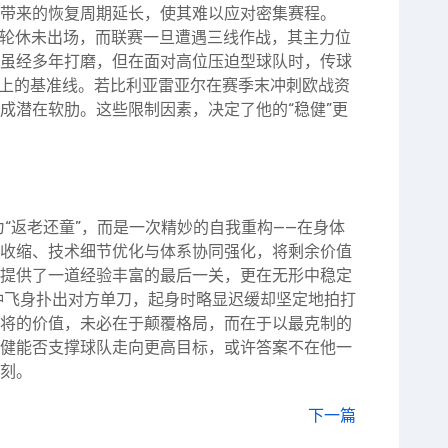
带来的恢复周期延长，使其难以应对密集赛程。
，他轮休未出场，而联赛一旦遭遇三线作战，其主力位
虽经多年打磨，但在面对高位压迫型球队时，传球
%以上的基准线。若比利亚雷亚尔在赛季末冲刺欧战资
成潜在软肋。这些限制因素，决定了他的“稳健”更
“返老还童”，而是一次精妙的自我重构——在身体
收缩、技术细节优化与体系协同强化，将剩余价值
提供了一道经验丰富的最后一关，更在无形中稳定
钟飞身扑出对方单刀，起身时略显迟缓却坚定地拍打
将的价值，未必在于颠覆格局，而在于以最克制的
健能否支撑球队走向更高目标，或许答案不在他一
刻。
下一篇