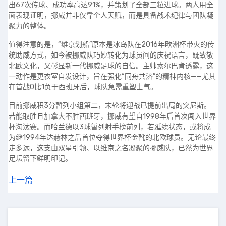
出67次传球、成功率高达91%，并策划了全部三粒进球。两人用全
面表现证明，挪威并非仅靠个人天赋，而是具备战术纪律与团队凝
聚力的整体。
值得注意的是，“维京划船”原本是冰岛队在2016年欧洲杯带火的传
统助威方式，如今被挪威队巧妙转化为球员间的庆祝语言，既致敬
北欧文化，又彰显新一代挪威足球的自信。主帅索尔巴肯透露，这
一动作是更衣室自发设计，旨在强化“同舟共济”的精神内核——尤其
在首战0比1负于西班牙后，球队急需重塑士气。
目前挪威积3分暂列小组第二，末轮将迎战已提前出局的突尼斯。
若能取胜且加拿大不胜西班牙，挪威有望自1998年后首次闯入世界
杯淘汰赛。而哈兰德以3球暂列射手榜前列，若延续状态，或将成
为继1994年达赫林之后首位夺得世界杯金靴的北欧球员。无论最终
走多远，这支由双星引领、以维京之名凝聚的挪威队，已然为世界
足坛留下鲜明印记。
上一篇