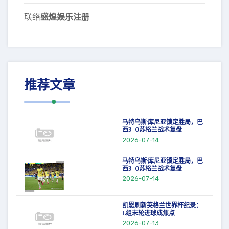
联络
盛煌娱乐注册
推荐文章
马特乌斯·库尼亚锁定胜局，巴
西3-0苏格兰战术复盘
2026-07-14
马特乌斯·库尼亚锁定胜局，巴
西3-0苏格兰战术复盘
2026-07-14
凯恩刷新英格兰世界杯纪录：
L组末轮进球成焦点
2026-07-13