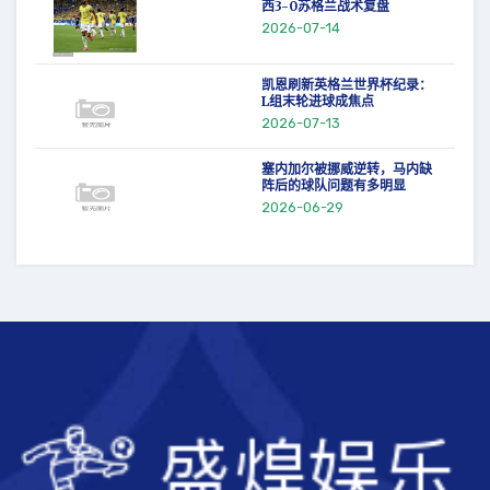
西3-0苏格兰战术复盘
2026-07-14
凯恩刷新英格兰世界杯纪录：
L组末轮进球成焦点
2026-07-13
塞内加尔被挪威逆转，马内缺
阵后的球队问题有多明显
2026-06-29