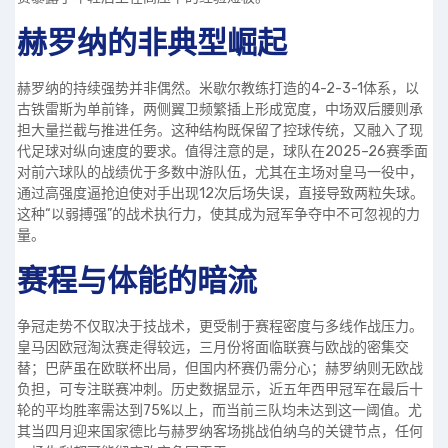
赫罗纳的非典型崛起
赫罗纳的持续强势并非偶然。米歇尔教练打造的4-2-3-1体系，以
古铁雷斯为单前锋，两侧翼卫频繁插上形成宽度，中场双后腰则承
担大量拦截与推进任务。这种结构既保留了控球传统，又融入了现
代足球对纵向速度的要求。值得注意的是，球队在2025–26赛季面
对前六球队的战绩优于多数中游队伍，尤其在主场对皇马一役中，
通过高强度逼抢迫使对手出现12次后场失误，直接导致两粒失球。
这种“以弱搏强”的战术执行力，使其成为冠军争夺中不可忽视的力
量。
赛程与体能的暗流
争冠走势不仅取决于技战术，更受制于赛程密度与多线作战压力。
皇马因欧冠淘汰赛走得较远，三月份将面临联赛与欧战的密集交
替；巴萨虽在欧联杯出局，但国内杯赛仍需分心；赫罗纳则无欧战
负担，可专注联赛冲刺。历史数据显示，近五年西甲冠军在最后十
轮的平均胜率需达到75%以上，而当前三队均未达到这一阈值。尤
其当四月迎来国家德比与赫罗纳客场挑战伯纳乌的关键节点，任何