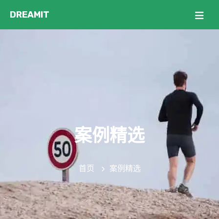
案例精选
首页
案例精选