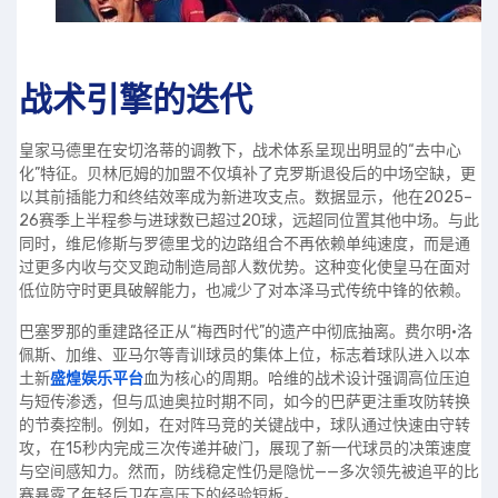
战术引擎的迭代
皇家马德里在安切洛蒂的调教下，战术体系呈现出明显的“去中心
化”特征。贝林厄姆的加盟不仅填补了克罗斯退役后的中场空缺，更
以其前插能力和终结效率成为新进攻支点。数据显示，他在2025–
26赛季上半程参与进球数已超过20球，远超同位置其他中场。与此
同时，维尼修斯与罗德里戈的边路组合不再依赖单纯速度，而是通
过更多内收与交叉跑动制造局部人数优势。这种变化使皇马在面对
低位防守时更具破解能力，也减少了对本泽马式传统中锋的依赖。
巴塞罗那的重建路径正从“梅西时代”的遗产中彻底抽离。费尔明·洛
佩斯、加维、亚马尔等青训球员的集体上位，标志着球队进入以本
土新
盛煌娱乐平台
血为核心的周期。哈维的战术设计强调高位压迫
与短传渗透，但与瓜迪奥拉时期不同，如今的巴萨更注重攻防转换
的节奏控制。例如，在对阵马竞的关键战中，球队通过快速由守转
攻，在15秒内完成三次传递并破门，展现了新一代球员的决策速度
与空间感知力。然而，防线稳定性仍是隐忧——多次领先被追平的比
赛暴露了年轻后卫在高压下的经验短板。