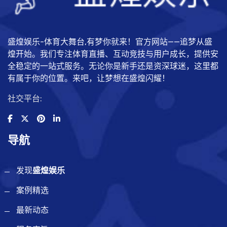
盛煌娱乐-体育大舞台,有梦你就来！官方网站——追梦从盛
煌开始。我们专注体育直播、互动竞技与用户成长，提供安
全稳定的一站式服务。无论你是新手还是资深球迷，这里都
有属于你的位置。来吧，让梦想在盛煌闪耀！
社交平台:
导航
发现
盛煌娱乐
案例精选
最新动态