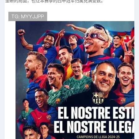
垄断的局面，也让本赛季的西甲冠军归属充满变数。