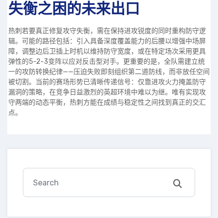
失衡之困的未来出口
热刺若要真正修复攻守失衡，需在保持进攻锐度的同时重构防守逻
辑。可能的路径包括：引入具备深度覆盖能力的后腰以增强中场屏
障，调整边后卫插上时机以维持防守宽度，或在特定场次采用更具
弹性的5-2-3变阵以应对反击型对手。更重要的是，全队需建立统
一的攻防转换纪律——压迫失败即刻组织第二道防线，而非放任空间
被切割。当前的赛场形势已清晰传递信号：仅靠进攻火力掩盖防守
漏洞的策略，在竞争日益激烈的英超环境中难以为继。唯有实现攻
守两端的动态平衡，热刺方能在成绩与稳定性之间找到真正的交汇
点。