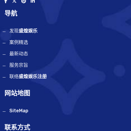
导航
发现
盛煌娱乐
案例精选
最新动态
服务宗旨
联络
盛煌娱乐注册
网站地图
SiteMap
联系方式