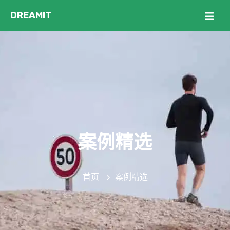
案例精选
首页
案例精选