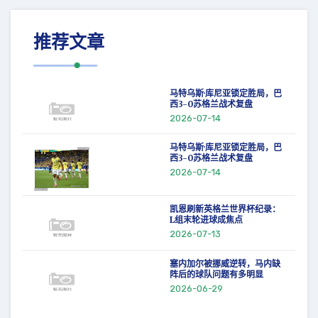
推荐文章
马特乌斯·库尼亚锁定胜局，巴
西3-0苏格兰战术复盘
2026-07-14
马特乌斯·库尼亚锁定胜局，巴
西3-0苏格兰战术复盘
2026-07-14
凯恩刷新英格兰世界杯纪录：
L组末轮进球成焦点
2026-07-13
塞内加尔被挪威逆转，马内缺
阵后的球队问题有多明显
2026-06-29