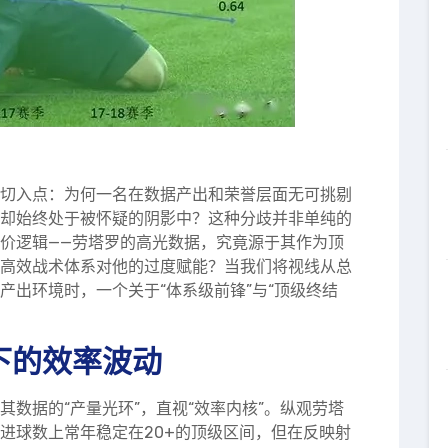
切入点：为何一名在数据产出和荣誉层面无可挑剔
却始终处于被怀疑的阴影中？这种分歧并非单纯的
价逻辑——劳塔罗的高光数据，究竟源于其作为顶
高效战术体系对他的过度赋能？当我们将视线从总
产出环境时，一个关于“体系级前锋”与“顶级终结
下的效率波动
数据的“产量光环”，直视“效率内核”。纵观劳塔
进球数上常年稳定在20+的顶级区间，但在反映射