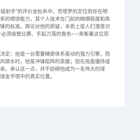
界级射手”的评价坐标系中，劳塔罗的定位则存在明
系的喂饼能力，其个人技术在门前的精细程度和高
锋的标准。舆论对他的质疑，本质上是人们潜意识
个必须接管比赛、手起刀落的角色——来衡量这位现
决定：他是一台需要精密体系驱动的强力引擎，而
风顺水时，他是冲锋陷阵的英雄；但在局面僵持或
来。承认这一点，并不妨碍他成为一名伟大的球
球金字塔中的真实位置。