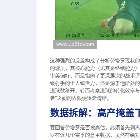
这种强烈的反差构成了分析劳塔罗现状的
的球员，其核心能力（尤其是终结能力）
审美偏好，而是指向了更深层次的战术评
级射手的个人统治力，还是源于他所处的
进球数移开，转而考察进球的转化效率与
者”之间的界限便逐渐清晰。
数据拆解：高产掩盖
要回答劳塔罗是否被高估，必须首先剥离其
罗在近几个赛季的意甲数据，虽然在绝对