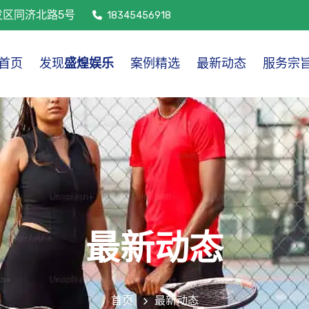
区同济北路5号
18345456918
首页
发现
盛煌娱乐
案例精选
最新动态
服务宗
最新动态
首页
最新动态