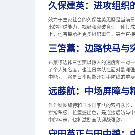
久保建英：进攻组织
效力于皇家社会的久保建英无疑是当前日
出的控球能力、视野和突破意识，使其成
上，他有望承担更多组织重任，甚至直接
三笘薰：边路快马与
布莱顿边锋三笘薰以惊人的速度和一对一
了个人知名度，也让日本队在面对欧洲强
中能力，将是日本队撕开对手防线的重要
远藤航：中场屏障与
作为斯图加特和日本国家队的双料队长，
拼抢积极、位置感出色，是连接后防与中
中的斗志，也将激励全队迎战强敌。
守田英正与田中碧：