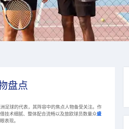
物盘点
为亚洲足球的代表，其阵容中的焦点人物备受关注。作
借技术细腻、整体配合流畅以及旅欧球员数量众
盛
眼表现。