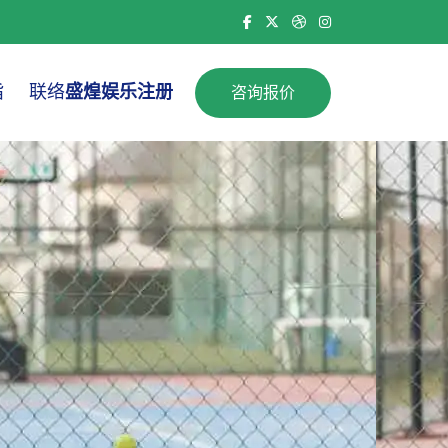
旨
联络
盛煌娱乐注册
咨询报价