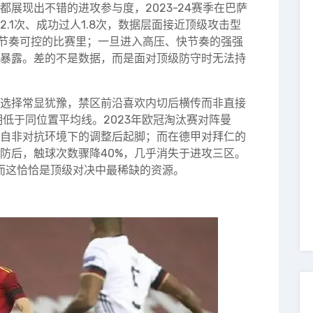
展现出不错的进攻参与度，2023-24赛季在巴萨
.1次、成功过人1.8次，数据层面接近顶级攻击型
在节奏可控的比赛里；一旦进入高压、快节奏的强强
暴露。差的不是数据，而是面对顶级防守时无法持
选择常显犹豫，禁区前沿喜欢内切后横传而非直接
低于同位置平均线。2023年欧冠淘汰赛对阵曼
来自非对抗环境下的调整后起脚；而在德甲对拜仁的
防后，触球次数骤降40%，几乎消失于进攻三区。
而这恰恰是顶级对决中最稀缺的资源。