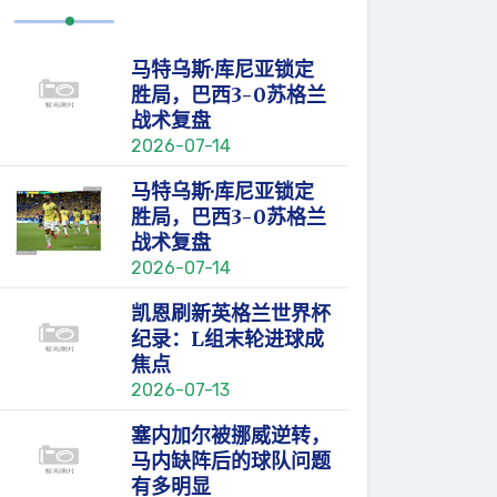
马特乌斯·库尼亚锁定
胜局，巴西3-0苏格兰
战术复盘
2026-07-14
马特乌斯·库尼亚锁定
胜局，巴西3-0苏格兰
战术复盘
2026-07-14
凯恩刷新英格兰世界杯
纪录：L组末轮进球成
焦点
2026-07-13
塞内加尔被挪威逆转，
马内缺阵后的球队问题
有多明显