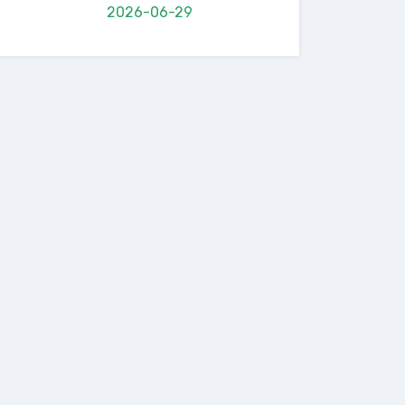
2026-06-29