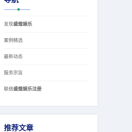
发现
盛煌娱乐
案例精选
最新动态
服务宗旨
联络
盛煌娱乐注册
推荐文章