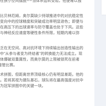
在狭小空间摆脱——当体系运转受阻，他便难以独
比贝林厄姆，奥尔莫缺少持球推进中的对抗稳定性
变向中的控球精度和突破成功率明显逊色；即便与
在高压下的出球速率与防守覆盖也处于下风。这些
与神经反应速度等硬性条件所限，短期内难以弥
乏在无空间、高对抗环境下持续输出创造性输出的
中“从参与者变为终结者”的转换能力无法成立。现
体爆破双重属性，而奥尔莫的上限被锁死在前者
接管比赛。
术拼图，但距离世界顶级核心仍有明显差距。他的
。若将其视为建队基石，球队将在最高强度对抗中
为冠军拼图中的关键一块。