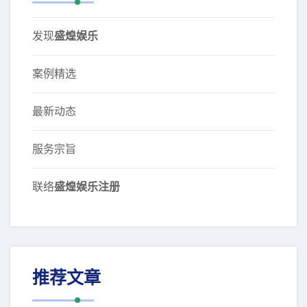
发现
盛煌娱乐
案例精选
最新动态
服务宗旨
联络
盛煌娱乐注册
推荐文章