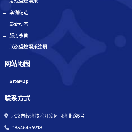
发现
盛煌娱乐
案例精选
最新动态
服务宗旨
联络
盛煌娱乐注册
网站地图
SiteMap
联系方式
北京市经济技术开发区同济北路5号
18345456918