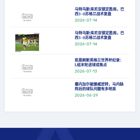
马特乌斯·库尼亚锁定胜局，巴
西3-0苏格兰战术复盘
2026-07-14
马特乌斯·库尼亚锁定胜局，巴
西3-0苏格兰战术复盘
2026-07-14
凯恩刷新英格兰世界杯纪录：
L组末轮进球成焦点
2026-07-13
塞内加尔被挪威逆转，马内缺
阵后的球队问题有多明显
2026-06-29