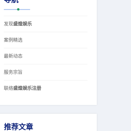
发现
盛煌娱乐
案例精选
最新动态
服务宗旨
联络
盛煌娱乐注册
推荐文章