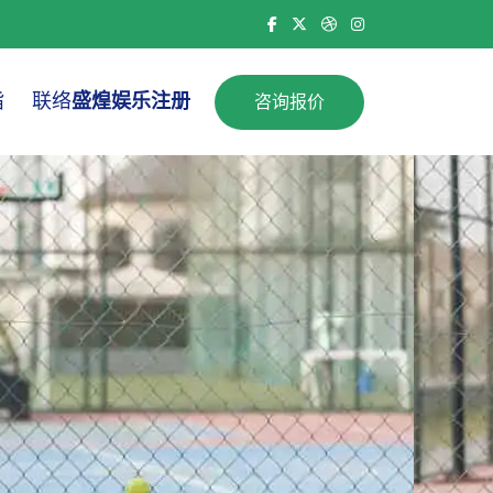
旨
联络
盛煌娱乐注册
咨询报价