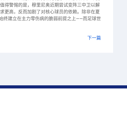
值得警惕的是，穆里尼奥近期尝试变阵三中卫以解
求更高，反而加剧了对核心球员的依赖。除非在夏
”始终建立在主力零伤病的脆弱前提之上——而足球世
下一篇
网站地图