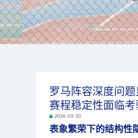
罗马阵容深度问题
赛程稳定性面临考
2026-03-30
表象繁荣下的结构性