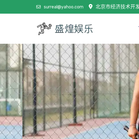
北京市经济技术开发
surreal@yahoo.com