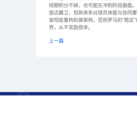
短期积分不掉，也可能在冲刺阶段崩盘。
放边翼卫，但新体系对球员体能与协同要
窗彻底重构轮换架构，否则罗马的“稳定
界，从不奖励侥幸。
上一篇
导航