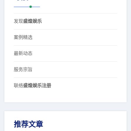
发现
盛煌娱乐
案例精选
最新动态
服务宗旨
联络
盛煌娱乐注册
推荐文章