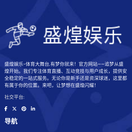
盛煌娱乐-体育大舞台,有梦你就来！官方网站——追梦从盛
煌开始。我们专注体育直播、互动竞技与用户成长，提供安
全稳定的一站式服务。无论你是新手还是资深球迷，这里都
有属于你的位置。来吧，让梦想在盛煌闪耀！
社交平台:
导航