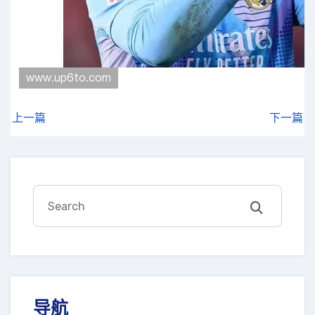
上一篇
下一篇
导航