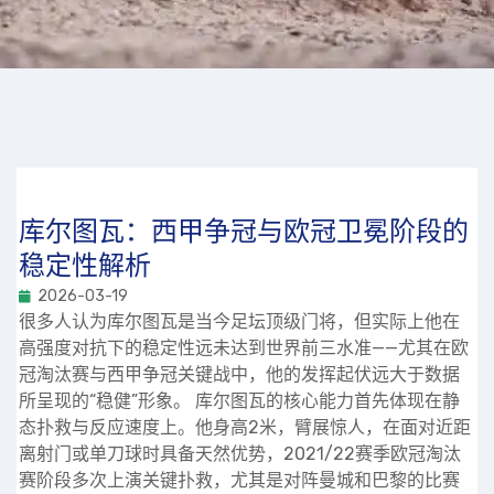
库尔图瓦：西甲争冠与欧冠卫冕阶段的
稳定性解析
2026-03-19
很多人认为库尔图瓦是当今足坛顶级门将，但实际上他在
高强度对抗下的稳定性远未达到世界前三水准——尤其在欧
冠淘汰赛与西甲争冠关键战中，他的发挥起伏远大于数据
所呈现的“稳健”形象。 库尔图瓦的核心能力首先体现在静
态扑救与反应速度上。他身高2米，臂展惊人，在面对近距
离射门或单刀球时具备天然优势，2021/22赛季欧冠淘汰
赛阶段多次上演关键扑救，尤其是对阵曼城和巴黎的比赛